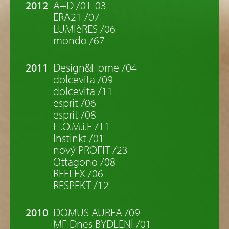
2012
A+D /01-03
ERA21 /07
LUMIèRES /06
mondo /67
2011
Design&Home /04
dolcevita /09
dolcevita /11
esprit /06
esprit /08
H.O.M.i.E /11
Instinkt /01
nový PROFIT /23
Ottagono /08
REFLEX /06
RESPEKT /12
2010
DOMUS AUREA /09
MF Dnes BYDLENÍ /01