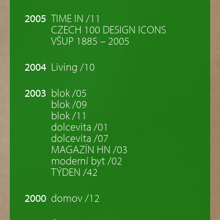
2005
TIME IN /11
CZECH 100 DESIGN ICONS
VŠUP 1885 – 2005
2004
Living /10
2003
blok /05
blok /09
blok /11
dolcevita /01
dolcevita /07
MAGAZÍN HN /03
moderní byt /02
TÝDEN /42
2000
domov /12