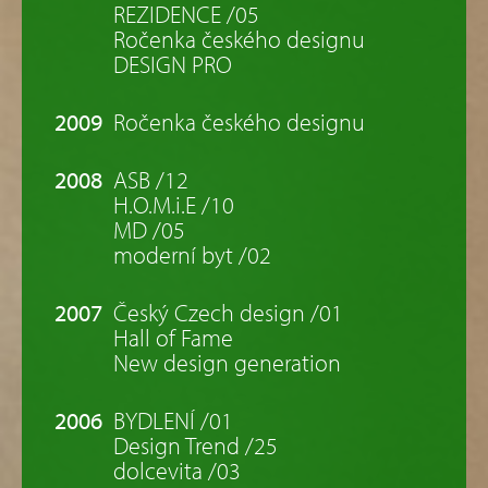
REZIDENCE /05
Ročenka českého designu
DESIGN PRO
2009
Ročenka českého designu
2008
ASB /12
H.O.M.i.E /10
MD /05
moderní byt /02
2007
Český Czech design /01
Hall of Fame
New design generation
2006
BYDLENÍ /01
Design Trend /25
dolcevita /03